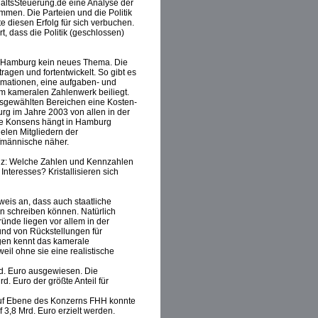
altsSteuerung.de eine Analyse der
men. Die Parteien und die Politik
 diesen Erfolg für sich verbuchen.
 dass die Politik (geschlossen)
n Hamburg kein neues Thema. Die
ragen und fortentwickelt. So gibt es
ormationen, eine aufgaben- und
em kameralen Zahlenwerk beiliegt.
sgewählten Bereichen eine Kosten-
rg im Jahre 2003 von allen in der
che Konsens hängt in Hamburg
elen Mitgliedern der
fmännische näher.
nz: Welche Zahlen und Kennzahlen
Interesses? Kristallisieren sich
weis an, dass auch staatliche
n schreiben können. Natürlich
nde liegen vor allem in der
nd von Rückstellungen für
gen kennt das kamerale
eil ohne sie eine realistische
d. Euro ausgewiesen. Die
. Euro der größte Anteil für
 Auf Ebene des Konzerns FHH konnte
 3,8 Mrd. Euro erzielt werden.