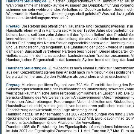
HaushaltsSteuerung.de:
Zur letzten Bürgerschaftswahl in Hamburg hat Haush
Wahlprogramme im Hinblick auf die Aussagen zur Doppik-Einführung vorgenom
scheinen ein sehr wohlwollendes Verhältnis zur Doppik zu haben. Jeder möchte
Was wurde in Hamburg an Überzeugungsarbeit geleistet? Was hat dazu geführt,
hinter dem Umstellungsprozess steht?
Freytag:
Die Reform des öffentlichen Haushalts- und Rechnungswesens ist i
Haushaltsreform wird in Hamburg seit Mitte der 1990er Jahre überparteilich get
bei uns bereits seit über zehn Jahren mit den "gelben Seiten", den Produktinf
kennzahlenorientierte Haushaltsdarstellung, die als zusätzliche Information d
Mit der Einführung des Neuen Steuerungsmodells haben wir in Hamburg in au
und Leistungsrechnung eingeführt. Die Einführung der Doppik wurde in Hambu
damaligen Bürgschaft vertretenen Parteien beschlossen. Dieser überparteili
vielleicht auch mit der hanseatischen, kaufmännischen Tradition zusammen. Vi
Hamburgischen Bürgerschaft ist das kamerale System fremd und liegt das kau
HaushaltsSteuerung.de:
Zum Abschluss noch einmal zurück zur Konzernbila
aus der Konzernbilanz stehen Ihrer Ansicht nach im Mittelpunkt des politischen 
bereits Zahlen heraus, die den Politikern als besonders wichtig erscheinen?
Freytag:
Mit einem positiven Ergebnis von 798 Mio. Euro tritt Hamburg den Be
Gebietskörperschaften mit einer kaufmännischen Bilanzierung schwarze Zahle
weicht das kaufmännische Jahresergebnis vom kameralen Ergebnis ab. Die Grü
Berücksichtigung des Wertverzehrs beim Anlagevermögen (Abschreibungen) u
Pensionen. Abschreibungen, Forderungen, Verbindlichkeiten und Rückstellun
Haushaltswesen nicht, sie sind jedoch von besonderem politischen Interesse, w
Einschätzung der wirtschaftlichen Lage nicht möglich ist.
Hamburg hat z.B. im Konzernabschluss 2007 Abschreibungen von rund 1,3 Mr
Rückstellungen betrugen zusammen gar rund 23 Mrd. Euro, davon mit rd. 20 Mrd
Pensionsrückstellungen für die Mitarbeiter der Verwaltung.
Daneben stößt die Entwicklung des Eigenkapitals auf besonderes Interesse.
im Jahr 2007 ein Eigenkapital-Zuwachs um 1,1 Mrd. Euro von 2,7 Mrd. Euro auf