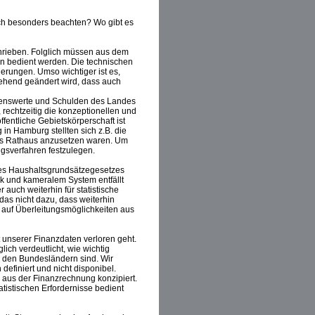
ch besonders beachten? Wo gibt es
chrieben. Folglich müssen aus dem
 bedient werden. Die technischen
derungen. Umso wichtiger ist es,
ehend geändert wird, dass auch
genswerte und Schulden des Landes
rechtzeitig die konzeptionellen und
fentliche Gebietskörperschaft ist
in Hamburg stellten sich z.B. die
das Rathaus anzusetzen waren. Um
ngsverfahren festzulegen.
es Haushaltsgrundsätzegesetzes
pik und kameralem System entfällt
 auch weiterhin für statistische
as nicht dazu, dass weiterhin
 auf Überleitungsmöglichkeiten aus
t unserer Finanzdaten verloren geht.
ich verdeutlicht, wie wichtig
 den Bundesländern sind. Wir
 definiert und nicht disponibel.
aus der Finanzrechnung konzipiert.
atistischen Erfordernisse bedient