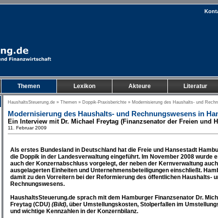
Kont
Themen
Lexikon
Akteure
Literatur
HaushaltsSteuerung.de
»
Themen
»
Doppik-Praxisberichte
» Modernisierung des Haushalts- und Rech
Modernisierung des Haushalts- und Rechnungswesens in H
Ein Interview mit Dr. Michael Freytag (Finanzsenator der Freien und
11. Februar 2009
Als erstes Bundesland in Deutschland hat die Freie und Hansestadt Hamb
die Doppik in der Landesverwaltung eingeführt. Im November 2008 wurde 
auch der Konzernabschluss vorgelegt, der neben der Kernverwaltung auch 
ausgelagerten Einheiten und Unternehmensbeteiligungen einschließt. Ham
damit zu den Vorreitern bei der Reformierung des öffentlichen Haushalts- 
Rechnungswesens.
HaushaltsSteuerung.de sprach mit dem Hamburger Finanzsenator Dr. Mich
Freytag (CDU)
(Bild)
, über Umstellungskosten, Stolperfallen im Umstellun
und wichtige Kennzahlen in der Konzernbilanz.