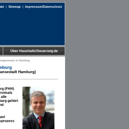
akt
|
Sitemap
|
Impressum/Datenschutz
Über HaushaltsSteuerung.de
nungswesens in Hamburg
amburg
 Hansestadt Hamburg)
urg (FHH)
erstmals
alle
burg gehört
und
ael
gsprozess