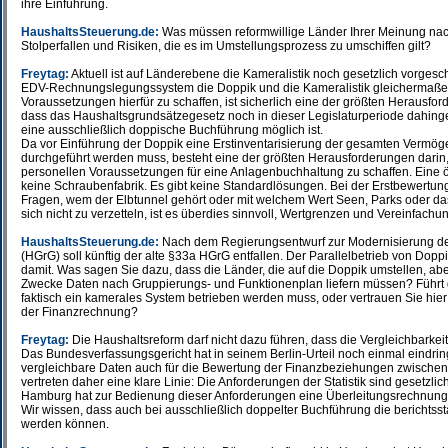
ihre Einführung.
HaushaltsSteuerung.de:
Was müssen reformwillige Länder Ihrer Meinung na
Stolperfallen und Risiken, die es im Umstellungsprozess zu umschiffen gilt?
Freytag:
Aktuell ist auf Länderebene die Kameralistik noch gesetzlich vorges
EDV-Rechnungslegungssystem die Doppik und die Kameralistik gleichermaßen
Voraussetzungen hierfür zu schaffen, ist sicherlich eine der größten Herausfor
dass das Haushaltsgrundsätzegesetz noch in dieser Legislaturperiode dahing
eine ausschließlich doppische Buchführung möglich ist.
Da vor Einführung der Doppik eine Erstinventarisierung der gesamten Vermö
durchgeführt werden muss, besteht eine der größten Herausforderungen darin, 
personellen Voraussetzungen für eine Anlagenbuchhaltung zu schaffen. Eine öf
keine Schraubenfabrik. Es gibt keine Standardlösungen. Bei der Erstbewertung 
Fragen, wem der Elbtunnel gehört oder mit welchem Wert Seen, Parks oder 
sich nicht zu verzetteln, ist es überdies sinnvoll, Wertgrenzen und Vereinfachu
HaushaltsSteuerung.de:
Nach dem Regierungsentwurf zur Modernisierung d
(HGrG) soll künftig der alte §33a HGrG entfallen. Der Parallelbetrieb von Dop
damit. Was sagen Sie dazu, dass die Länder, die auf die Doppik umstellen, aber
Zwecke Daten nach Gruppierungs- und Funktionenplan liefern müssen? Führt d
faktisch ein kamerales System betrieben werden muss, oder vertrauen Sie hier
der Finanzrechnung?
Freytag:
Die Haushaltsreform darf nicht dazu führen, dass die Vergleichbarkei
Das Bundesverfassungsgericht hat in seinem Berlin-Urteil noch einmal eindringl
vergleichbare Daten auch für die Bewertung der Finanzbeziehungen zwischen
vertreten daher eine klare Linie: Die Anforderungen der Statistik sind gesetzlich
Hamburg hat zur Bedienung dieser Anforderungen eine Überleitungsrechnung 
Wir wissen, dass auch bei ausschließlich doppelter Buchführung die berichtsst
werden können.