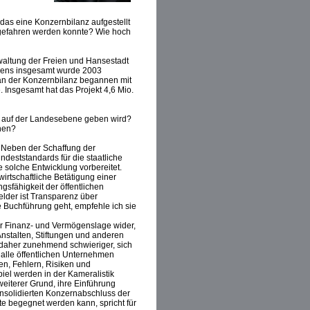
das eine Konzernbilanz aufgestellt
ingefahren werden konnte? Wie hoch
waltung der Freien und Hansestadt
sens insgesamt wurde 2003
 an der Konzernbilanz begannen mit
. Insgesamt hat das Projekt 4,6 Mio.
r auf der Landesebene geben wird?
hen?
. Neben der Schaffung der
deststandards für die staatliche
 solche Entwicklung vorbereitet.
rtschaftliche Betätigung einer
ngsfähigkeit der öffentlichen
elder ist Transparenz über
 Buchführung geht, empfehle ich sie
der Finanz- und Vermögenslage wider,
nstalten, Stiftungen und anderen
s daher zunehmend schwieriger, sich
 alle öffentlichen Unternehmen
en, Fehlern, Risiken und
iel werden in der Kameralistik
weiterer Grund, ihre Einführung
nsolidierten Konzernabschluss der
e begegnet werden kann, spricht für