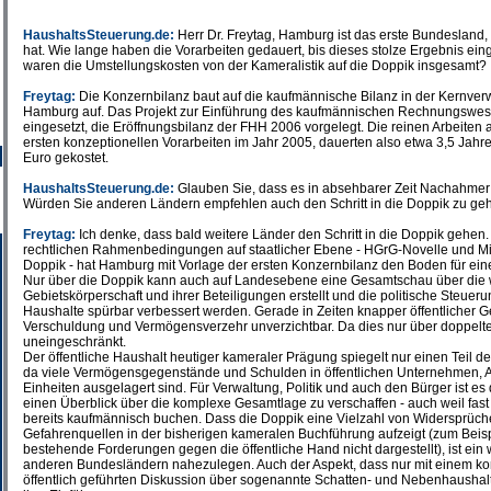
HaushaltsSteuerung.de:
Herr Dr. Freytag, Hamburg ist das erste Bundesland, 
hat. Wie lange haben die Vorarbeiten gedauert, bis dieses stolze Ergebnis e
waren die Umstellungskosten von der Kameralistik auf die Doppik insgesamt?
Freytag:
Die Konzernbilanz baut auf die kaufmännische Bilanz in der Kernver
Hamburg auf. Das Projekt zur Einführung des kaufmännischen Rechnungswe
eingesetzt, die Eröffnungsbilanz der FHH 2006 vorgelegt. Die reinen Arbeiten
ersten konzeptionellen Vorarbeiten im Jahr 2005, dauerten also etwa 3,5 Jahre
Euro gekostet.
HaushaltsSteuerung.de:
Glauben Sie, dass es in absehbarer Zeit Nachahme
Würden Sie anderen Ländern empfehlen auch den Schritt in die Doppik zu ge
Freytag:
Ich denke, dass bald weitere Länder den Schritt in die Doppik gehen
rechtlichen Rahmenbedingungen auf staatlicher Ebene - HGrG-Novelle und Min
Doppik - hat Hamburg mit Vorlage der ersten Konzernbilanz den Boden für eine
Nur über die Doppik kann auch auf Landesebene eine Gesamtschau über die wi
Gebietskörperschaft und ihrer Beteiligungen erstellt und die politische Steueru
Haushalte spürbar verbessert werden. Gerade in Zeiten knapper öffentlicher G
Verschuldung und Vermögensverzehr unverzichtbar. Da dies nur über doppelte
uneingeschränkt.
Der öffentliche Haushalt heutiger kameraler Prägung spiegelt nur einen Teil 
da viele Vermögensgegenstände und Schulden in öffentlichen Unternehmen, A
Einheiten ausgelagert sind. Für Verwaltung, Politik und auch den Bürger ist e
einen Überblick über die komplexe Gesamtlage zu verschaffen - auch weil fast
bereits kaufmännisch buchen. Dass die Doppik eine Vielzahl von Widersprüch
Gefahrenquellen in der bisherigen kameralen Buchführung aufzeigt (zum Beisp
bestehende Forderungen gegen die öffentliche Hand nicht dargestellt), ist ein 
anderen Bundesländern nahezulegen. Auch der Aspekt, dass nur mit einem ko
öffentlich geführten Diskussion über sogenannte Schatten- und Nebenhaushalt