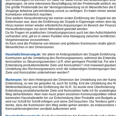
von Unwichtigem zu trennen. Ich habe mir dabei immer die Auswirkungen ein
abgewogen, ob eine intensivere Beschäftigung mit der Problematik wirklich sinn
Die größte Problematik bei der Vermögensbewertung ist im Wesentlichen die Er
Vorgänge teilweise jahrzehntelang zurück zu verfolgen. Es traten immer wiede
Korrekturen erforderlich machten.
Eine weitere Herausforderung bei meiner ersten Einführung der Doppik bei
Kellenhusen war, dass die Einführung der Doppik in Eigenregie neben dem täg
Hinzu kamen immer wieder erforderliche Anpassungen im Bereich der Finanzs
Herausforderungen nur durch Mehrarbeit geleistet werden.
Da für Fragen im praktischen Umsetzungsprozess auch bei den Aufsichtsbehör
vorhanden sind, gilt es in vielen Punkten eine Abwägung zwischen rechtliche
Vorgehensweise vorzunehmen.
Im Kern sind die Probleme von kleinen und größeren Kommunen relativ gleich.
Wesentlichen in den Dimensionen.
HaushaltsSteuerung.de:
Vor allem im Anfangsstadium der Doppik-Einführung 
Kommunen auf die Umstellung des Rechnungswesens, während die Entwicklun
kennzahlen zu Steuerungszwecken i.d.R. eher geringere Priorität hat. Für wie 
Entwicklung produktorientierter Ziele und Kennzahlen? Und inwieweit glaube
Umstellung des Rechnungswesens noch die notwendigen Anstrengungen bezüg
Ziele und Kennzahlen unternehmen werden?
Markmann:
Vor dem Hintergrund der Dimension der Umstellung von der Kameral
Entwicklung, so wie sie gelaufen ist, auch für richtig. Erst die Umstellung d
Weiterentwicklung und die Einführung der KLR. So wurde eine Überforderung 
Entwicklung produktorientierter Ziele und Kennzahlen halte ich für unabdingb
Weg stehenbleiben. Aber man muss jeden einzelnen Kommunalpolitiker mitn
kameralen Haushaltsstelle hin zur Entscheidung über Produkte und Budgets 
wird nur Schritt für Schritt erfolgen und seine Zeit brauchen. Die Tendenz geht 
denke, dass die Kommunen den Weg weiter gehen werden, da insbesondere d
Kennzahlenvergleichen verstärkt aufkommen wird.