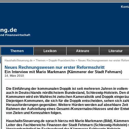
Kont
Themen
Lexikon
Akteure
Literatur
HaushaltsSteuerung.de
»
Themen
»
Doppik-Praxisberichte
» Neues Rechnungswesen nur erster Reform
Neues Rechnungswesen nur erster Reformschritt
Ein Interview mit Mario Markmann (Kämmerer der Stadt Fehmarn)
14. März 2010
Die Einführung der kommunalen Doppik ist seit mehreren Jahren in vollem
auch in Deutschlands nördlichstem Bundesland, Schleswig-Holstein. Den d
Kommunen wird ein Wahlrecht zwischen Kameralistik und Doppik eingeräu
Diejenigen Kommunen, die sich für die Doppik entscheiden, sehen sich zah
Herausforderungen gegenüber. Weitere Hürden werden auf absehbare Zeit
Rahmen der Aufstellung eines Gesamt-/Konzernabschlusses und der Entw
von Zielen und Kennzahlen folgen.
HaushaltsSteuerung.de sprach hierzu mit Mario Markmann
(Bild)
, Kämmer
Leiter des Fachbereichs Finanzen der Stadt Fehmarn (Schleswig-Holstein)