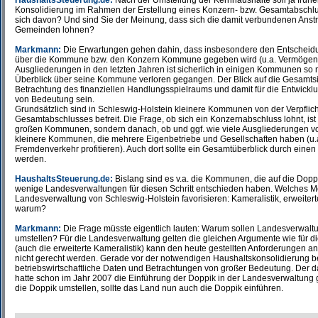
HaushaltsSteuerung.de:
Nach der Umstellung der Kernhaushalte soll ja frühe
Konsolidierung im Rahmen der Erstellung eines Konzern- bzw. Gesamtabschlu
sich davon? Und sind Sie der Meinung, dass sich die damit verbundenen Anst
Gemeinden lohnen?
Markmann:
Die Erwartungen gehen dahin, dass insbesondere den Entscheidu
über die Kommune bzw. den Konzern Kommune gegeben wird (u.a. Vermögen, 
Ausgliederungen in den letzten Jahren ist sicherlich in einigen Kommunen s
Überblick über seine Kommune verloren gegangen. Der Blick auf die Gesamtsit
Betrachtung des finanziellen Handlungsspielraums und damit für die Entwic
von Bedeutung sein.
Grundsätzlich sind in Schleswig-Holstein kleinere Kommunen von der Verpflich
Gesamtabschlusses befreit. Die Frage, ob sich ein Konzernabschluss lohnt, is
großen Kommunen, sondern danach, ob und ggf. wie viele Ausgliederungen 
kleinere Kommunen, die mehrere Eigenbetriebe und Gesellschaften haben (u.
Fremdenverkehr profitieren). Auch dort sollte ein Gesamtüberblick durch einen
werden.
HaushaltsSteuerung.de:
Bislang sind es v.a. die Kommunen, die auf die Dopp
wenige Landesverwaltungen für diesen Schritt entschieden haben. Welches Mo
Landesverwaltung von Schleswig-Holstein favorisieren: Kameralistik, erweiter
warum?
Markmann:
Die Frage müsste eigentlich lauten: Warum sollen Landesverwaltu
umstellen? Für die Landesverwaltung gelten die gleichen Argumente wie für 
(auch die erweiterte Kameralistik) kann den heute gestellten Anforderunge
nicht gerecht werden. Gerade vor der notwendigen Haushaltskonsolidierung b
betriebswirtschaftliche Daten und Betrachtungen von großer Bedeutung. Der 
hatte schon im Jahr 2007 die Einführung der Doppik in der Landesverwaltung 
die Doppik umstellen, sollte das Land nun auch die Doppik einführen.