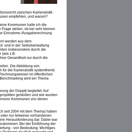
tionsrecht zwischen Kameralistik
munen empfehlen, und warum?
eine Kommunen halte ich die
 Frage stellen, ob bei sehr kleinen
 eine Einnahme-/Ausgaberechnung
udem werden aus dem
t- und in der Selbstverwaltung
erden insbesondere durch die
 (wie z.B.
hrer Gesamtheit nur durch die
tellen. Die Abbildung von
 für die Kameralistik systemfremd.
es Rechnungswesen im öffentlichen
ch Benchmarking wird ein Thema
ung der Doppik begleitet. Auf
sprojekten gestoßen und wie wurden
 kleinerer Kommunen von denen
ich seit 2004 mit dem Thema) haben
ht oder nur teilweise vorhandenen
ine Herausforderung dar. Dabei war
n zukommen. Bei der Einführung der
ertung - von Bedeutung, Wichtiges