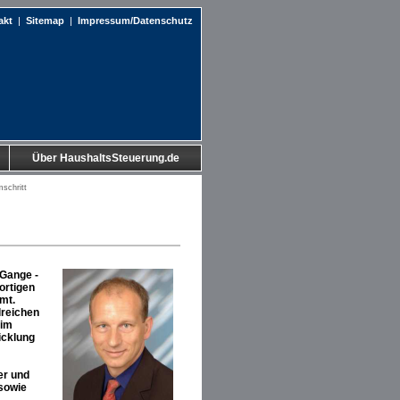
akt
|
Sitemap
|
Impressum/Datenschutz
Über HaushaltsSteuerung.de
schritt
 Gange -
ortigen
mt.
lreichen
 im
icklung
er und
 sowie