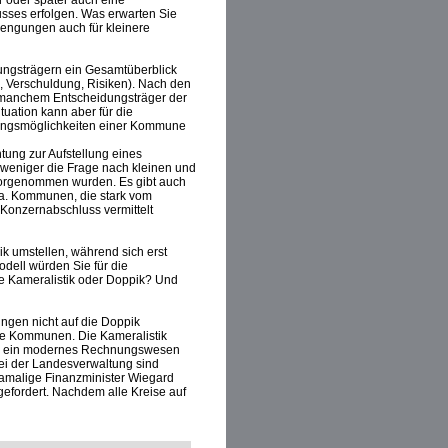
r oder später auch eine
sses erfolgen. Was erwarten Sie
rengungen auch für kleinere
ngsträgern ein Gesamtüberblick
Verschuldung, Risiken). Nach den
o manchem Entscheidungsträger der
uation kann aber für die
klungsmöglichkeiten einer Kommune
tung zur Aufstellung eines
t weniger die Frage nach kleinen und
vorgenommen wurden. Es gibt auch
a. Kommunen, die stark vom
 Konzernabschluss vermittelt
ik umstellen, während sich erst
dell würden Sie für die
te Kameralistik oder Doppik? Und
ngen nicht auf die Doppik
die Kommunen. Die Kameralistik
n an ein modernes Rechnungswesen
ei der Landesverwaltung sind
damalige Finanzminister Wiegard
gefordert. Nachdem alle Kreise auf