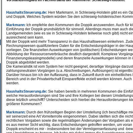
Vorstandsmitglied im Fachverband der Kämmerer Schleswig-Holstein.
HaushaltsSteuerung.de:
Herr Markmann, in Schleswig-Holstein gibt es ein Op
und Doppik. Welches System würden Sie den schleswig-holsteinischen Kom
Markmann:
Ich empfehle den Kommunen die Doppik anzuwenden. Auch für kl
Einführung der Doppik grundsätzlich für sinnvoll. Allerdings muss man auch die
Landgemeinden (wie es sie in Schleswig-Holstein teilweise noch gibt) nicht
ausreichend sein kann.
Mit der Doppik wird mehr Transparenz in das Haushaltswesen einkehren. Z
Rechnungswesen qualifiziertere Daten für die Entscheidungsträger in der Haup
vorliegen. Die finanziellen Auswirkungen von (politischen) Entscheidungen w
Abbildung der Ressourcenverbräuche deutlich dargestellt. Komplexe Vorgänge
Finanzierungsleasingmodelle) und deren finanzielle Auswirkungen können in i
Doppik abgebildet werden.
Die Kameralistik ist vom System her nicht geeignet, derartige Vorgänge darzus
zahlungsneutralen Vorgängen (u.a. Abschreibungen, Auflösungen) ist eigentlich
Darüber hinaus bin ich der Auffassung, dass in Zukunft durch ein einheitlich
Bereich und in der Privatwirtschaft Einspareffekte erzielt werden können. Au
werden.
HaushaltsSteuerung.de:
Sie haben bereits in mehreren Kommunen die Einführ
welche Herausforderungen sind Sie und Ihre Kollegen bei diesen Umstellung
diese letztlich umschifft? Unterscheiden sich hierbei die Herausforderungen
größerer Kommunen?
Markmann:
Durch den frühzeitigen Beginn der Umstellung (ich beschäftige m
wir seinerzeit eine Art Vorreiterrolle eingenommen. Dabei stellten sich die nic
rechtlichen Vorgaben sowie die regelmäßigen Änderungen der Vorgaben als e
es aus meiner Sicht wichtig, dass Entscheidungen getroffen werden, um vora
Doppik erscheint es mir - insbesondere bei der Vermögenserfassung und -bew