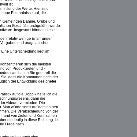
es Problems deutlich gemacht und
voll ist.
mittlung der Werte. Hier sind
r neue Erkenntnisse auf, die
 den Gemeinden Dahme, Grube und
lichen Geschäft durchgeführt wurde.
oftware. Insgesamt können diese
den relativ wenige Erfahrungen
n Vorgaben und pragmatischer
 Eine Unterscheidung liegt im
konzentrieren sich die meisten
g von Produktzielen und -
bedeutsam halten Sie generell die
n Sie, dass die Kommunen nach der
lich der Entwicklung geeigneter
istik auf die Doppik halte ich die
es Rechnungswesens, dann die
der Akteure vermieden. Die
ar. Man würde sonst auf dem halben
ehmen. Die Verabschiedung von der
anhand von Zielen und Kennzahlen
aber eindeutig in diese Richtung. Ich
ie Frage nach