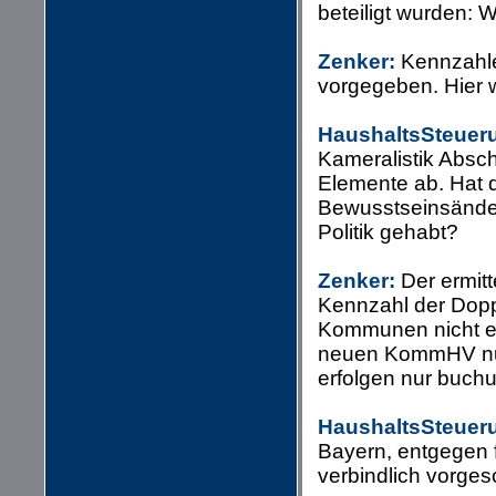
beteiligt wurden:
Zenker:
Kennzahle
vorgegeben. Hier w
HaushaltsSteuer
Kameralistik Absc
Elemente ab. Hat d
Bewusstseinsänder
Politik gehabt?
Zenker:
Der ermitt
Kennzahl der Dopp
Kommunen nicht erw
neuen KommHV nur 
erfolgen nur buch
HaushaltsSteuer
Bayern, entgegen f
verbindlich vorge