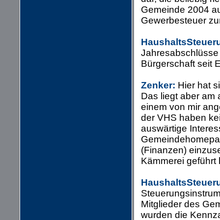
Gemeinde 2004 auf
Gewerbesteuer zu
HaushaltsSteuer
Jahresabschlüsse 
Bürgerschaft seit 
Zenker:
Hier hat s
Das liegt aber am 
einem von mir ang
der VHS haben ke
auswärtige Interes
Gemeindehomep
(Finanzen) einzus
Kämmerei geführt 
HaushaltsSteuer
Steuerungsinstrum
Mitglieder des Gem
wurden die Kennzah