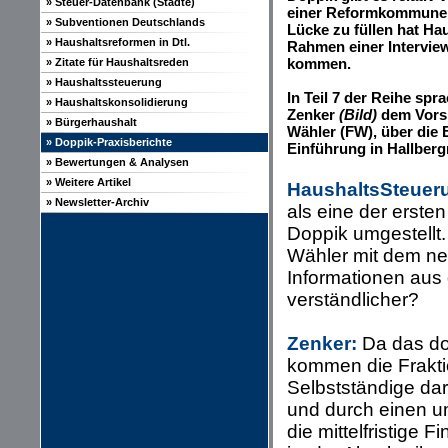
» Steuer-Datenbank (Städte)
einer Reformkommune 
» Subventionen Deutschlands
Lücke zu füllen hat H
» Haushaltsreformen in Dtl.
Rahmen einer Interview
kommen.
» Zitate für Haushaltsreden
» Haushaltssteuerung
In Teil 7 der Reihe sp
» Haushaltskonsolidierung
Zenker
(Bild)
dem Vorsi
» Bürgerhaushalt
Wähler (FW), über die 
» Doppik-Praxisberichte
Einführung in Hallber
» Bewertungen & Analysen
» Weitere Artikel
HaushaltsSteuer
» Newsletter-Archiv
als eine der erst
Doppik umgestellt.
Wähler mit dem ne
Informationen aus 
verständlicher?
Zenker:
Da das do
kommen die Fraktio
Selbstständige dar
und durch einen u
die mittelfristige 