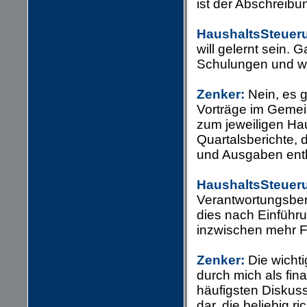
ist der Abschreibun
HaushaltsSteuer
will gelernt sein. 
Schulungen und wi
Zenker:
Nein, es 
Vorträge im Gemein
zum jeweiligen Hau
Quartalsberichte, d
und Ausgaben enth
HaushaltsSteuer
Verantwortungsbere
dies nach Einführu
inzwischen mehr Fr
Zenker:
Die wichti
durch mich als fin
häufigsten Diskus
dar, die beliebig r