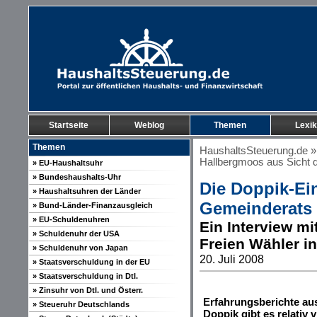
Startseite
Weblog
Themen
Lexi
Themen
HaushaltsSteuerung.de
Hallbergmoos aus Sicht 
» EU-Haushaltsuhr
» Bundeshaushalts-Uhr
Die Doppik-Ei
» Haushaltsuhren der Länder
Gemeinderats
» Bund-Länder-Finanzausgleich
» EU-Schuldenuhren
Ein Interview mi
» Schuldenuhr der USA
Freien Wähler i
» Schuldenuhr von Japan
20. Juli 2008
» Staatsverschuldung in der EU
» Staatsverschuldung in Dtl.
» Zinsuhr von Dtl. und Österr.
Erfahrungsberichte aus
» Steueruhr Deutschlands
Doppik gibt es relativ 