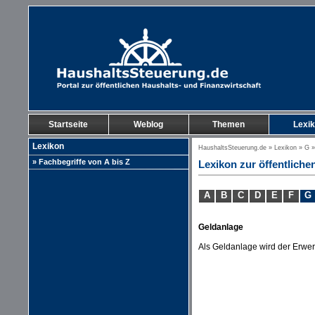
Startseite
Weblog
Themen
Lexi
Lexikon
HaushaltsSteuerung.de
»
Lexikon
»
G
»
» Fachbegriffe von A bis Z
Lexikon zur öffentliche
A
B
C
D
E
F
G
Geldanlage
Als Geldanlage wird der Erwe