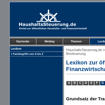
Startseite
Weblog
Themen
Lexi
Lexikon
HaushaltsSteuerung.de
Besteuerung
» Fachbegriffe von A bis Z
Lexikon zur öf
Finanzwirtsch
A
B
C
D
E
F
G
Grundsatz der Tra