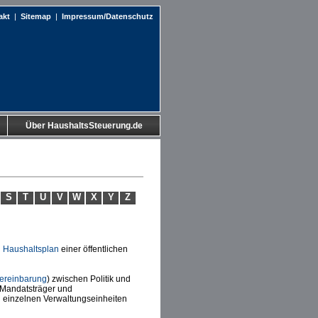
akt
|
Sitemap
|
Impressum/Datenschutz
Über HaushaltsSteuerung.de
S
T
U
V
W
X
Y
Z
n
Haushaltsplan
einer öffentlichen
vereinbarung
) zwischen Politik und
 Mandatsträger und
n einzelnen Verwaltungseinheiten