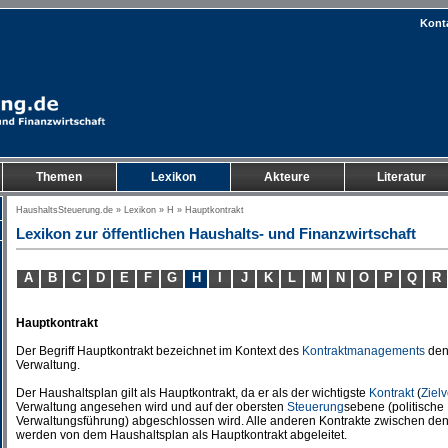
Kont
Themen
Lexikon
Akteure
Literatur
HaushaltsSteuerung.de
»
Lexikon
»
H
» Hauptkontrakt
Lexikon zur öffentlichen Haushalts- und Finanzwirtschaft
A
B
C
D
E
F
G
H
I
J
K
L
M
N
O
P
Q
R
Hauptkontrakt
Der Begriff Hauptkontrakt bezeichnet im Kontext des
Kontraktmanagements
de
Verwaltung.
Der Haushaltsplan gilt als Hauptkontrakt, da er als der wichtigste
Kontrakt
(
Ziel
Verwaltung angesehen wird und auf der obersten
Steuerung
sebene (politische
Verwaltungsführung) abgeschlossen wird. Alle anderen Kontrakte zwischen de
werden von dem Haushaltsplan als Hauptkontrakt abgeleitet.