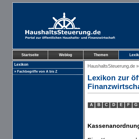
Startseite
Weblog
Themen
Lexi
Lexikon
HaushaltsSteuerung.de
» Fachbegriffe von A bis Z
Lexikon zur öf
Finanzwirtsch
A
B
C
D
E
F
G
Kassenanordnun