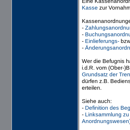
Eine Kassenanordnu
Kasse
zur Vornahm
Kassenanordnungen
-
Zahlungsanordnu
-
Buchungsanordn
-
Einlieferungs-
bzw
-
Änderungsanord
Wer die Befugnis 
i.d.R. vom (Ober-)B
Grundsatz der Tre
dürfen z.B. Bedien
erteilen.
Siehe auch:
-
Definition des Be
-
Linksammlung zu
Anordnungswesen