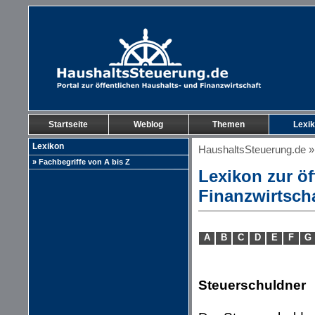
Startseite
Weblog
Themen
Lexi
Lexikon
HaushaltsSteuerung.de
» Fachbegriffe von A bis Z
Lexikon zur öf
Finanzwirtsch
A
B
C
D
E
F
G
Steuerschuldner