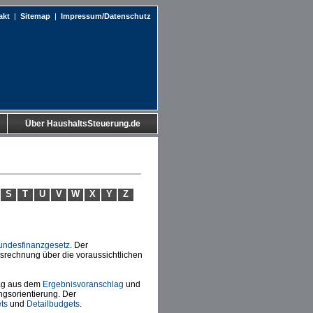
akt
|
Sitemap
|
Impressum/Datenschutz
Über HaushaltsSteuerung.de
S
T
U
V
W
X
Y
Z
undesfinanzgesetz
. Der
srechnung über die voraussichtlichen
lag aus dem
Ergebnisvoranschlag
und
sorientierung. Der
ts
und
Detailbudgets
.