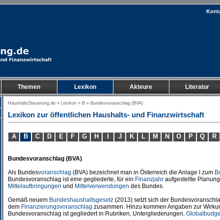
Kont
Themen
Lexikon
Akteure
Literatur
HaushaltsSteuerung.de
»
Lexikon
»
B
» Bundesvoranschlag (BVA)
Lexikon zur öffentlichen Haushalts- und Finanzwirtschaft
A
B
C
D
E
F
G
H
I
J
K
L
M
N
O
P
Q
R
Bundesvoranschlag (BVA)
Als Bundes
voranschlag
(BVA) bezeichnet man in Österreich die Anlage I zum
B
Bundesvoranschlag ist eine gegliederte, für ein
Finanzjahr
aufgestellte Planung
Mittelaufbringungen
und
Mittelverwendungen
des Bundes.
Gemäß neuem
Bundeshaushaltsgesetz
(2013) setzt sich der Bundesvoransch
dem
Finanzierungsvoranschlag
zusammen. Hinzu kommen Angaben zur Wirkung
Bundesvoranschlag ist gegliedert in Rubriken, Untergliederungen,
Globalbudge