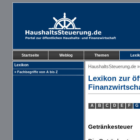
Startseite
Weblog
Themen
Lexi
Lexikon
HaushaltsSteuerung.de
» Fachbegriffe von A bis Z
Lexikon zur öf
Finanzwirtsch
A
B
C
D
E
F
G
Getränkesteuer