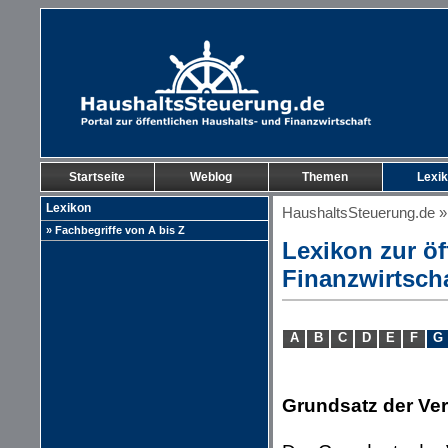
Startseite
Weblog
Themen
Lexi
Lexikon
HaushaltsSteuerung.de
» Fachbegriffe von A bis Z
Lexikon zur öf
Finanzwirtsch
A
B
C
D
E
F
G
Grundsatz der Ver