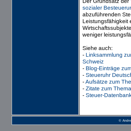
Der Grundsatz der 
sozialer Besteuer
abzuführenden Steu
Leistungsfähigkeit
Wirtschaftssubjekt
weniger leistungsfä
Siehe auch:
-
Linksammlung zum
Schweiz
-
Blog-Einträge zu
-
Steueruhr Deutsc
-
Aufsätze zum The
-
Zitate zum Thema
-
Steuer-Datenbank 
© Andre