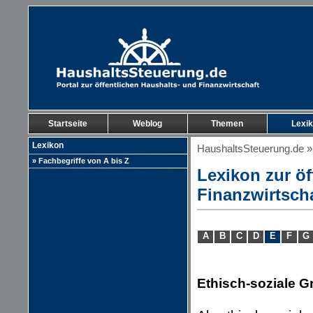
Startseite
Weblog
Themen
Lexi
Lexikon
HaushaltsSteuerung.de
» Fachbegriffe von A bis Z
Lexikon zur öf
Finanzwirtsch
A
B
C
D
E
F
G
Ethisch-soziale 