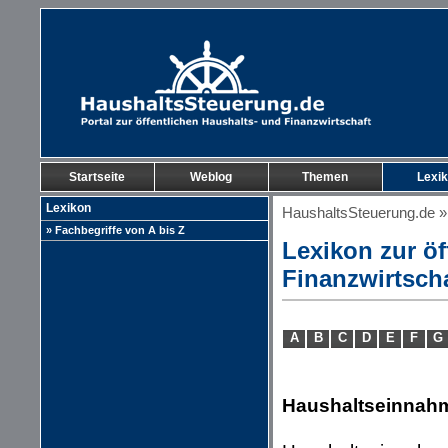
Startseite
Weblog
Themen
Lexi
Lexikon
HaushaltsSteuerung.de
» Fachbegriffe von A bis Z
Lexikon zur öf
Finanzwirtsch
A
B
C
D
E
F
G
Haushaltseinnah