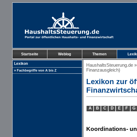
Startseite
Weblog
Themen
Lexi
Lexikon
HaushaltsSteuerung.de
Finanzausgleich)
» Fachbegriffe von A bis Z
Lexikon zur öf
Finanzwirtsch
A
B
C
D
E
F
G
Koordinations- u