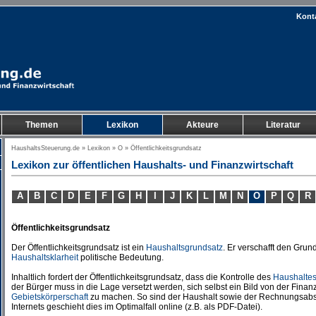
Kont
Themen
Lexikon
Akteure
Literatur
HaushaltsSteuerung.de
»
Lexikon
»
O
» Öffentlichkeitsgrundsatz
Lexikon zur öffentlichen Haushalts- und Finanzwirtschaft
A
B
C
D
E
F
G
H
I
J
K
L
M
N
O
P
Q
R
Öffentlichkeitsgrundsatz
Der Öffentlichkeitsgrundsatz ist ein
Haushaltsgrundsatz
. Er verschafft den Gru
Haushaltsklarheit
politische Bedeutung.
Inhaltlich fordert der Öffentlichkeitsgrundsatz, dass die Kontrolle des
Haushalte
der Bürger muss in die Lage versetzt werden, sich selbst ein Bild von der Finan
Gebietskörperschaft
zu machen. So sind der Haushalt sowie der Rechnungsabsch
Internets geschieht dies im Optimalfall online (z.B. als PDF-Datei).