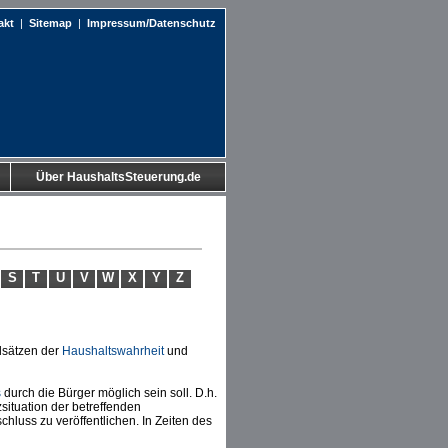
akt
|
Sitemap
|
Impressum/Datenschutz
Über HaushaltsSteuerung.de
S
T
U
V
W
X
Y
Z
ndsätzen der
Haushaltswahrheit
und
s
durch die Bürger möglich sein soll. D.h.
zsituation der betreffenden
luss zu veröffentlichen. In Zeiten des