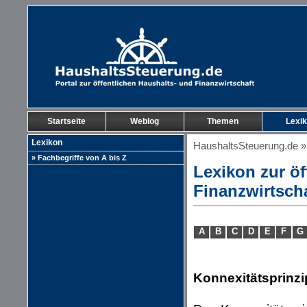
Startseite
Weblog
Themen
Lexi
Lexikon
HaushaltsSteuerung.de
» Fachbegriffe von A bis Z
Lexikon zur öf
Finanzwirtsch
A
B
C
D
E
F
G
Konnexitätsprinzi