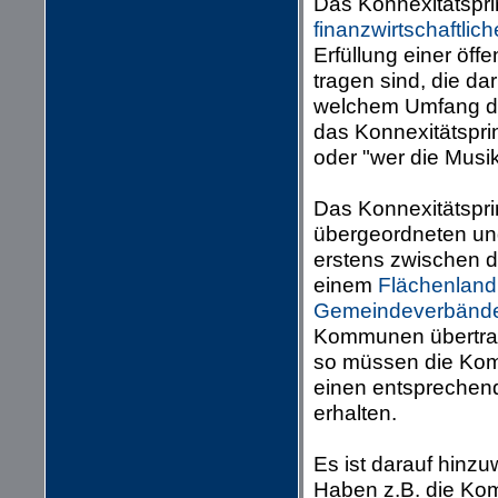
Das Konnexitätsprin
finanzwirtschaftlich
Erfüllung einer öff
tragen sind, die da
welchem Umfang dies
das Konnexitätsprin
oder "wer die Musik
Das Konnexitätsprin
übergeordneten und 
erstens zwischen
einem
Flächenland
Gemeindeverbänd
Kommunen übertrag
so müssen die Ko
einen entsprechend
erhalten.
Es ist darauf hinzu
Haben z.B. die Kom