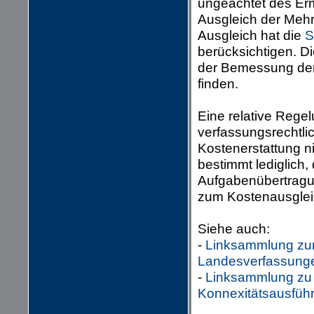
ungeachtet des Erm
Ausgleich der Mehrb
Ausgleich hat die
S
berücksichtigen. Di
der Bemessung der
finden.
Eine relative Regel
verfassungsrechtli
Kostenerstattung ni
bestimmt lediglich,
Aufgabenübertragu
zum Kostenausglei
Siehe auch:
-
Linksammlung zum
Landesverfassung
-
Linksammlung zu w
Konnexitätsausfüh