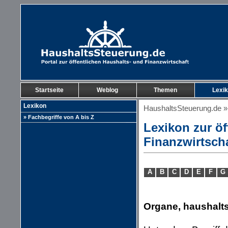
Startseite
Weblog
Themen
Lexi
Lexikon
HaushaltsSteuerung.de
» Fachbegriffe von A bis Z
Lexikon zur öf
Finanzwirtsch
A
B
C
D
E
F
G
Organe, haushalts