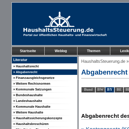
Startseite
Weblog
Themen
Lexi
Literatur
HaushaltsSteuerung.de
» Haushaltsrecht
Abgabenrecht
» Abgabenrecht
» Finanzausgleichsgesetze
» Weitere Rechtsnormen
Bund
BW
BY
BE
B
» Kommunale Satzungen
» Bundeshaushalte
» Landeshaushalte
» Kommunale Haushalte
» Weitere Haushalte
Abgabenrecht des
» Haushaltssicherungskonzepte
» Haushaltsbroschüren