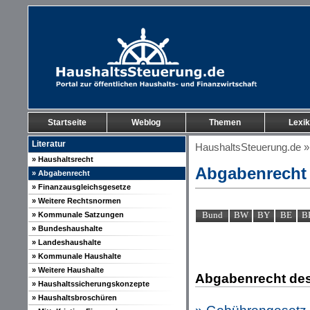
Startseite
Weblog
Themen
Lexi
Literatur
HaushaltsSteuerung.de
» Haushaltsrecht
Abgabenrecht 
» Abgabenrecht
» Finanzausgleichsgesetze
» Weitere Rechtsnormen
Bund
BW
BY
BE
B
» Kommunale Satzungen
» Bundeshaushalte
» Landeshaushalte
» Kommunale Haushalte
» Weitere Haushalte
Abgabenrecht des
» Haushaltssicherungskonzepte
» Haushaltsbroschüren