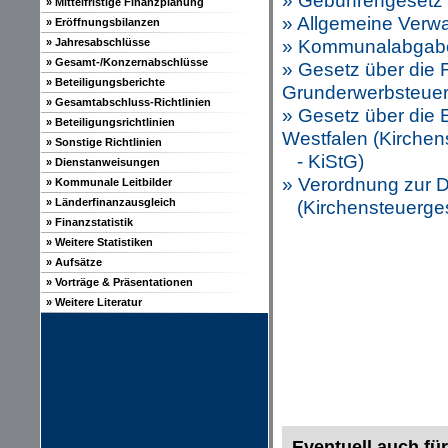
» Gebührengesetz 
» Mittelfristige Finanzplanung
» Allgemeine Ver
» Eröffnungsbilanzen
» Kommunalabgaben
» Jahresabschlüsse
» Gesamt-/Konzernabschlüsse
» Gesetz über die 
» Beteiligungsberichte
Grunderwerbsteue
» Gesamtabschluss-Richtlinien
» Gesetz über die 
» Beteiligungsrichtlinien
Westfalen (Kirchen
» Sonstige Richtlinien
- KiStG)
» Dienstanweisungen
» Verordnung zur 
» Kommunale Leitbilder
» Länderfinanzausgleich
(Kirchensteuerges
» Finanzstatistik
» Weitere Statistiken
» Aufsätze
» Vorträge & Präsentationen
» Weitere Literatur
Eventuell auch für