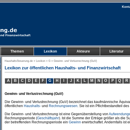
Kont
Themen
Lexikon
Akteure
Literatur
HaushaltsSteuerung.de
»
Lexikon
»
G
» Gewinn- und Verlustrechnung (GuV)
Lexikon zur öffentlichen Haushalts- und Finanzwirtschaft
A
B
C
D
E
F
G
H
I
J
K
L
M
N
O
P
Q
R
Gewinn- und Verlustrechnung (GuV)
Die Gewinn- und Verlustrechnung (GuV) bezeichnet das kaufmännische Äquiva
öffentlichen
Haushalts-
und
Rechnungswesen
. Sie ist ein Pflichtbestandteil 
Die Gewinn- und Verlustrechnung ist eine Gegenüberstellung von
Aufwendung
Rechnungsperiode (
Geschäftsjahr
). Ist die Summe der Erträge größer als die
der betreffenden Rechnungsperiode ein
Gewinn
erwirtschaftet. Andernfalls ist 