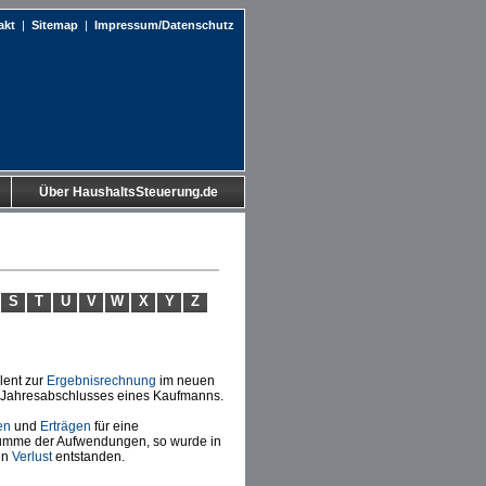
akt
|
Sitemap
|
Impressum/Datenschutz
Über HaushaltsSteuerung.de
S
T
U
V
W
X
Y
Z
lent zur
Ergebnisrechnung
im neuen
des Jahresabschlusses eines Kaufmanns.
en
und
Erträgen
für eine
 Summe der Aufwendungen, so wurde in
ein
Verlust
entstanden.