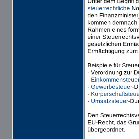
Unter dem Begriff 
steuerrechtliche
Nor
den Finanzminister
kommen demnach - 
Rahmen eines förm
einer Steuerrechts
gesetzlichen Ermäc
Ermächtigung zum E
Beispiele für Steu
- Verordnung zur 
-
Einkommensteue
-
Gewerbesteuer
-D
-
Körperschaftsteue
-
Umsatzsteuer
-Du
Den Steuerrechtsv
EU-Recht, das Gru
übergeordnet.