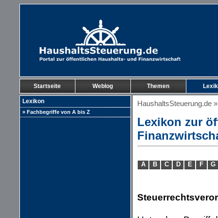
Startseite
Weblog
Themen
Lexi
Lexikon
HaushaltsSteuerung.de
» Fachbegriffe von A bis Z
Lexikon zur öf
Finanzwirtsch
A
B
C
D
E
F
G
Steuerrechtsvero