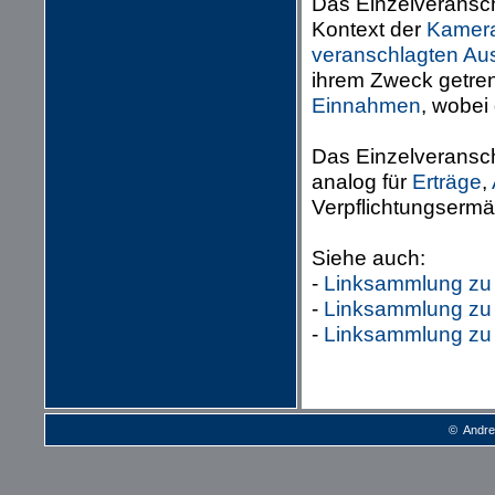
Das Einzelveransch
Kontext der
Kameral
veranschlagten
Au
ihrem Zweck getrenn
Einnahmen
, wobei
Das Einzelveranschl
analog für
Erträge
,
Verpflichtungsermä
Siehe auch:
-
Linksammlung zu
-
Linksammlung zu 
-
Linksammlung zu
© Andre