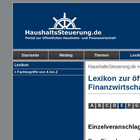
Startseite
Weblog
Themen
Lexi
Lexikon
HaushaltsSteuerung.de
» Fachbegriffe von A bis Z
Lexikon zur öf
Finanzwirtsch
A
B
C
D
E
F
G
Einzelveranschla