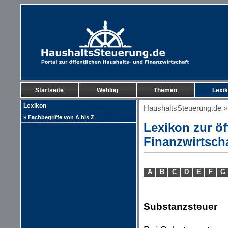
Startseite
Weblog
Themen
Lexi
Lexikon
HaushaltsSteuerung.de
» Fachbegriffe von A bis Z
Lexikon zur öf
Finanzwirtsch
A
B
C
D
E
F
G
Substanzsteuer