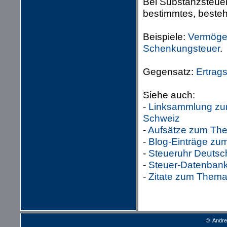
Bei Substanzsteue
bestimmtes, beste
Beispiele:
Vermöge
Schenkungsteuer
.
Gegensatz:
Ertrag
Siehe auch:
-
Linksammlung zum
Schweiz
-
Aufsätze zum The
-
Blog-Einträge zu
-
Steueruhr Deutsc
-
Steuer-Datenbank 
-
Zitate zum Thema
© Andre