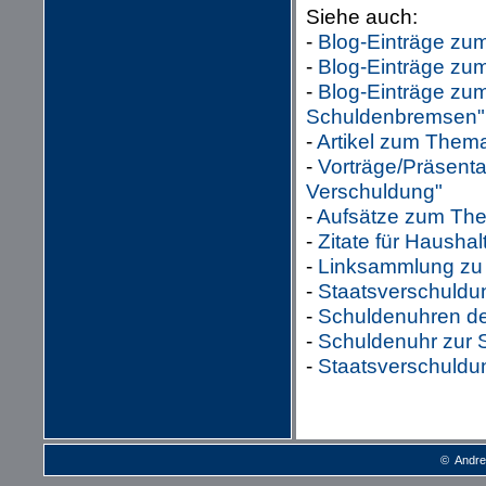
Siehe auch:
-
Blog-Einträge zu
-
Blog-Einträge z
-
Blog-Einträge zu
Schuldenbremsen"
-
Artikel zum Thema
-
Vorträge/Präsent
Verschuldung"
-
Aufsätze zum The
-
Zitate für Hausha
-
Linksammlung zu
-
Staatsverschuldu
-
Schuldenuhren de
-
Schuldenuhr zur 
-
Staatsverschuldu
© Andre