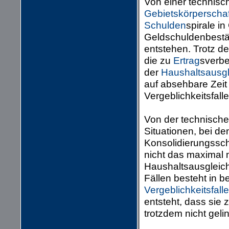
Von einer technisch
Gebietskörperscha
Schulden
spirale i
Geldschuldenbestä
entstehen. Trotz d
die zu
Ertrag
sverb
der
Haushaltsausgl
auf absehbare Zeit
Vergeblichkeitsfall
Von der technische
Situationen, bei d
Konsolidierungssch
nicht das maximal 
Haushaltsausgleich 
Fällen besteht in 
Vergeblichkeitsfalle
entsteht, dass sie 
trotzdem nicht gelin