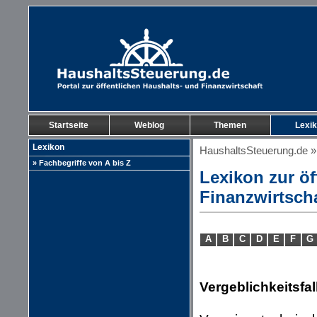
Startseite
Weblog
Themen
Lexi
Lexikon
HaushaltsSteuerung.de
» Fachbegriffe von A bis Z
Lexikon zur öf
Finanzwirtsch
A
B
C
D
E
F
G
Vergeblichkeitsfal