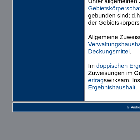
Unter allgemeinen
Gebietskörperschaf
gebunden sind; d.h
der Gebietskörpersc
Allgemeine Zuweis
Verwaltungshausha
Deckungsmittel
.
Im
doppischen
Erg
Zuweisungen im G
ertrag
swirksam. Ins
Ergebnishaushalt
.
© Andre