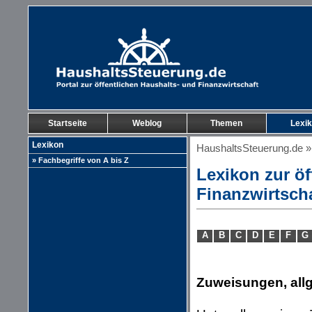
Startseite
Weblog
Themen
Lexi
Lexikon
HaushaltsSteuerung.de
» Fachbegriffe von A bis Z
Lexikon zur öf
Finanzwirtsch
A
B
C
D
E
F
G
Zuweisungen, all