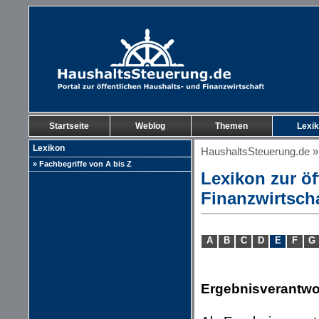
Startseite
Weblog
Themen
Lexi
Lexikon
HaushaltsSteuerung.de
» Fachbegriffe von A bis Z
Lexikon zur öf
Finanzwirtsch
A
B
C
D
E
F
G
Ergebnisverantwo