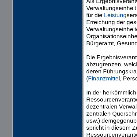
Als Ergebnisverant
Verwaltungseinheit
für die
Leistung
sers
Erreichung der ge
Verwaltungseinheit
Organisationseinhe
Bürgeramt, Gesund
Die Ergebnisverantw
abzugrenzen, welch
deren Führungskraf
(
Finanzmittel
, Pers
In der herkömmlich
Ressourcenverantwo
dezentralen Verwal
zentralen Querschn
usw.) demgegenübe
spricht in diesem 
Ressourcenverantw