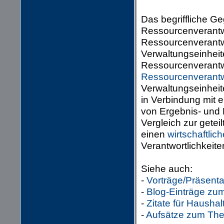
Das begriffliche Ge
Ressourcenverantwo
Ressourcenverantwo
Verwaltungseinheit
Ressourcenverantwo
Ressourcenverant
Verwaltungseinheit
in Verbindung mit 
von Ergebnis- und 
Vergleich zur gete
einen
wirtschaftlic
Verantwortlichkeite
Siehe auch:
-
Vorträge/Präsent
-
Blog-Einträge zu
-
Zitate für Haush
-
Aufsätze zum The