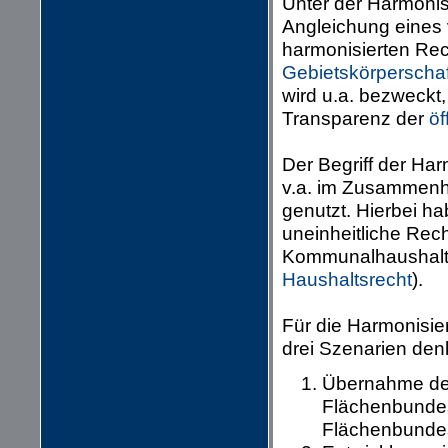
Unter der Harmonis
Angleichung eines 
harmonisierten Rec
Gebietskörperscha
wird u.a. bezweckt
Transparenz der
öf
Der Begriff der Ha
v.a. im Zusammenh
genutzt. Hierbei h
uneinheitliche Rec
Kommunalhaushalts
Haushaltsrecht
).
Für die Harmonisi
drei Szenarien den
Übernahme de
Flächenbundes
Flächenbunde