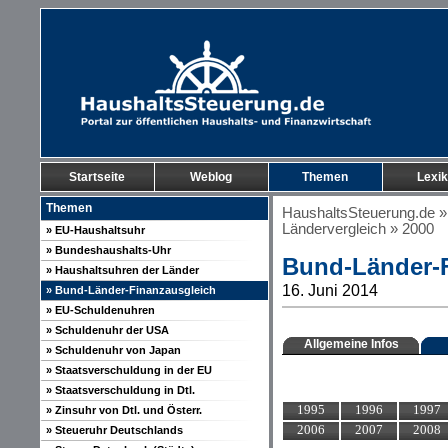
Startseite
Weblog
Themen
Lexi
Themen
HaushaltsSteuerung.de
Ländervergleich
» 2000
» EU-Haushaltsuhr
» Bundeshaushalts-Uhr
Bund-Länder-F
» Haushaltsuhren der Länder
16. Juni 2014
» Bund-Länder-Finanzausgleich
» EU-Schuldenuhren
» Schuldenuhr der USA
Allgemeine Infos
» Schuldenuhr von Japan
» Staatsverschuldung in der EU
» Staatsverschuldung in Dtl.
1995
1996
1997
» Zinsuhr von Dtl. und Österr.
2006
2007
2008
» Steueruhr Deutschlands