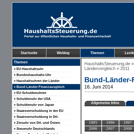
Startseite
Weblog
Themen
Lexi
Themen
HaushaltsSteuerung.de
Ländervergleich
» 2011
» EU-Haushaltsuhr
» Bundeshaushalts-Uhr
Bund-Länder-F
» Haushaltsuhren der Länder
16. Juni 2014
» Bund-Länder-Finanzausgleich
» EU-Schuldenuhren
» Schuldenuhr der USA
Allgemeine Infos
» Schuldenuhr von Japan
» Staatsverschuldung in der EU
» Staatsverschuldung in Dtl.
1995
1996
1997
» Zinsuhr von Dtl. und Österr.
2006
2007
2008
» Steueruhr Deutschlands