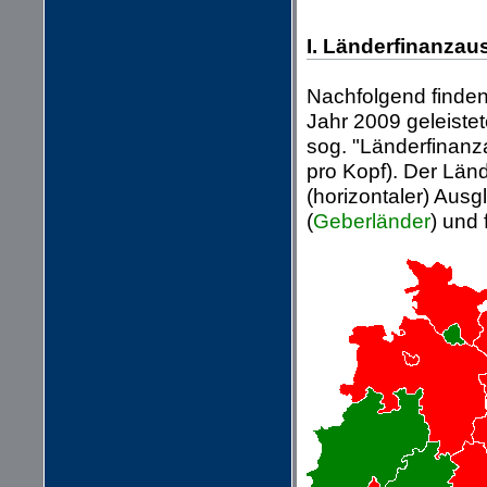
I. Länderfinanzau
Nachfolgend finden
Jahr 2009 geleist
sog. "Länderfinanz
pro Kopf). Der Län
(horizontaler) Aus
(
Geberländer
) und