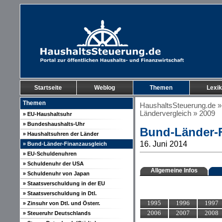
Startseite
Weblog
Themen
Lexi
Themen
HaushaltsSteuerung.de
Ländervergleich
» 2009
» EU-Haushaltsuhr
» Bundeshaushalts-Uhr
Bund-Länder-F
» Haushaltsuhren der Länder
16. Juni 2014
» Bund-Länder-Finanzausgleich
» EU-Schuldenuhren
» Schuldenuhr der USA
Allgemeine Infos
» Schuldenuhr von Japan
» Staatsverschuldung in der EU
» Staatsverschuldung in Dtl.
1995
1996
1997
» Zinsuhr von Dtl. und Österr.
2006
2007
2008
» Steueruhr Deutschlands