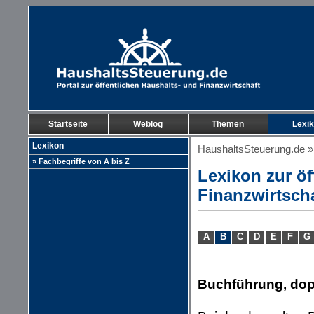
Startseite
Weblog
Themen
Lexi
Lexikon
HaushaltsSteuerung.de
» Fachbegriffe von A bis Z
Lexikon zur öf
Finanzwirtsch
A
B
C
D
E
F
G
Buchführung, dop