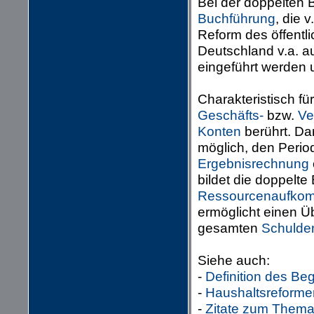
Bei der doppelten 
Buchführung
, die v
Reform des öffentl
Deutschland v.a. 
eingeführt werden 
Charakteristisch fü
Geschäfts-
bzw.
Ve
Konten
berührt. Da
möglich, den Period
Ergebnisrechnung
bildet die doppelt
Ressourcenaufko
ermöglicht einen Ü
gesamten
Schulde
Siehe auch:
-
Definition des Begr
-
Haushaltsreforme
-
Zitate zum Them