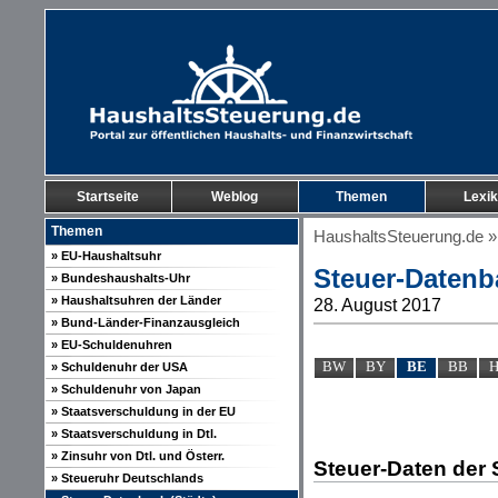
Startseite
Weblog
Themen
Lexi
Themen
HaushaltsSteuerung.de
» EU-Haushaltsuhr
Steuer-Datenba
» Bundeshaushalts-Uhr
» Haushaltsuhren der Länder
28. August 2017
» Bund-Länder-Finanzausgleich
» EU-Schuldenuhren
BW
BY
BE
BB
» Schuldenuhr der USA
» Schuldenuhr von Japan
» Staatsverschuldung in der EU
» Staatsverschuldung in Dtl.
» Zinsuhr von Dtl. und Österr.
Steuer-Daten der S
» Steueruhr Deutschlands