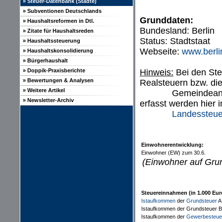
» Steuer-Datenbank (Städte)
» Subventionen Deutschlands
Grunddaten:
» Haushaltsreformen in Dtl.
Bundesland: Berlin
» Zitate für Haushaltsreden
Status: Stadtstaat
» Haushaltssteuerung
Webseite:
www.berli
» Haushaltskonsolidierung
» Bürgerhaushalt
» Doppik-Praxisberichte
Hinweis:
Bei den Ste
» Bewertungen & Analysen
Realsteuern bzw. di
» Weitere Artikel
Gemeindeantei
» Newsletter-Archiv
erfasst werden hier i
Landessteue
Einwohnerentwicklung:
Einwohner (EW) zum 30.6.
(Einwohner auf Gru
Steuereinnahmen (in 1.000 Eur
Istaufkommen
der
Grundsteuer
A
Istaufkommen der Grundsteuer B
Istaufkommen der
Gewerbesteue