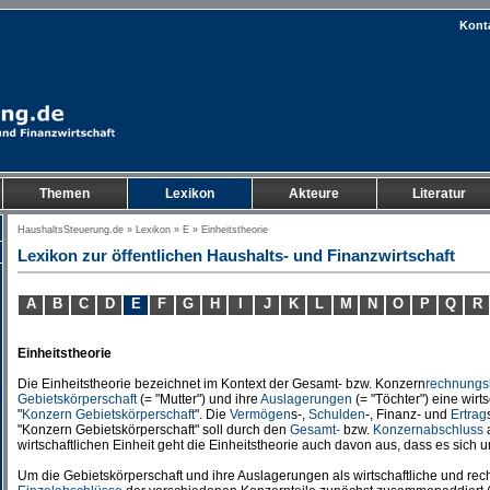
Kont
Themen
Lexikon
Akteure
Literatur
HaushaltsSteuerung.de
»
Lexikon
»
E
» Einheitstheorie
Lexikon zur öffentlichen Haushalts- und Finanzwirtschaft
A
B
C
D
E
F
G
H
I
J
K
L
M
N
O
P
Q
R
Einheitstheorie
Die Einheitstheorie bezeichnet im Kontext der Gesamt- bzw. Konzern
rechnungs
Gebietskörperschaft
(= "Mutter") und ihre
Auslagerungen
(= "Töchter") eine wirts
"
Konzern Gebietskörperschaft
". Die
Vermögen
s-,
Schulden
-, Finanz- und
Ertrag
"Konzern Gebietskörperschaft" soll durch den
Gesamt-
bzw.
Konzernabschluss
wirtschaftlichen Einheit geht die Einheitstheorie auch davon aus, dass es sich u
Um die Gebietskörperschaft und ihre Auslagerungen als wirtschaftliche und rech