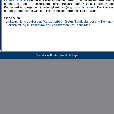
Einzelabschlüsse
der verschiedenen Konzernteile zunächst zusammenaddiert 
aufbauend dann um alle konzerninternen Beziehungen (z.B. Leistungsbezieh
Kapitalverflechtungen etc.) bereinigt werden (sog.
Konsolidierung
). Der Gesamt
nur das Ergebnis der wirtschaftlichen Beziehungen mit Dritten wider.
Siehe auch:
-
Linksammlung zu Gesamt-/Konzernabschlüssen (Bundesländer und Kommun
-
Linksammlung zu kommunalen Gesamtabschluss-Richtlinien
© Andreas Burth, Marc Gnädinger