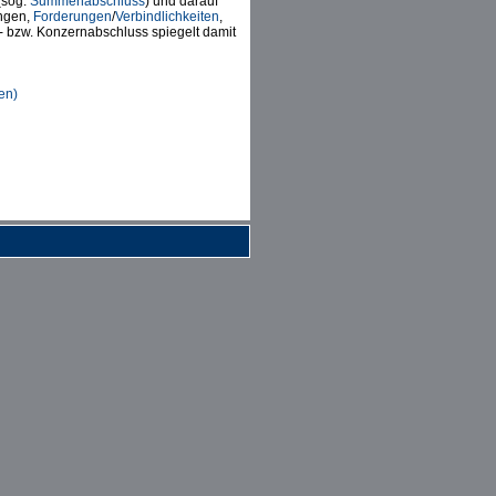
(sog.
Summenabschluss
) und darauf
ungen,
Forderungen
/
Verbindlichkeiten
,
- bzw. Konzernabschluss spiegelt damit
en)