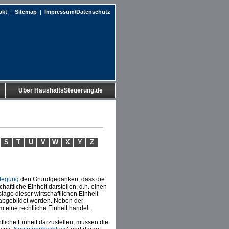
akt
|
Sitemap
|
Impressum/Datenschutz
Über HaushaltsSteuerung.de
S
T
U
V
W
X
Y
Z
legung
den Grundgedanken, dass die
chaftliche Einheit darstellen, d.h. einen
slage dieser wirtschaftlichen Einheit
abgebildet werden. Neben der
m eine rechtliche Einheit handelt.
tliche Einheit darzustellen, müssen die