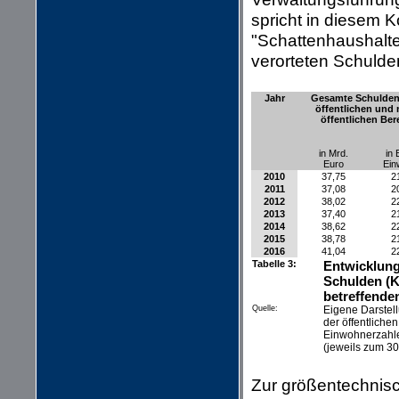
spricht in diesem K
"Schattenhaushalte
verorteten Schulde
Jahr
Gesamte Schulden
öffentlichen und 
öffentlichen Ber
in Mrd.
in 
Euro
Ein
2010
37,75
2
2011
37,08
2
2012
38,02
2
2013
37,40
2
2014
38,62
2
2015
38,78
2
2016
41,04
2
Tabelle 3:
Entwicklung
Schulden (K
betreffende
Quelle:
Eigene Darstel
der öffentlich
Einwohnerzahle
(jeweils zum 3
Zur größentechnis