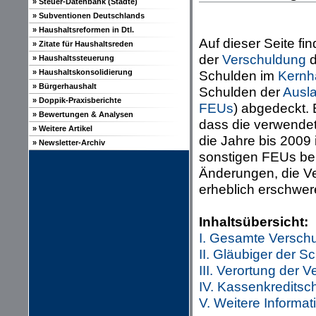
» Steuer-Datenbank (Städte)
» Subventionen Deutschlands
» Haushaltsreformen in Dtl.
Auf dieser Seite f
» Zitate für Haushaltsreden
der
Verschuldung
d
» Haushaltssteuerung
» Haushaltskonsolidierung
Schulden im
Kernh
» Bürgerhaushalt
Schulden der
Ausl
» Doppik-Praxisberichte
FEUs
) abgedeckt. 
» Bewertungen & Analysen
dass die verwende
» Weitere Artikel
die Jahre bis 2009
» Newsletter-Archiv
sonstigen FEUs be
Änderungen, die Ve
erheblich erschwer
Inhaltsübersicht:
I. Gesamte Versch
II. Gläubiger der
III. Verortung der
IV. Kassenkredits
V. Weitere Informa