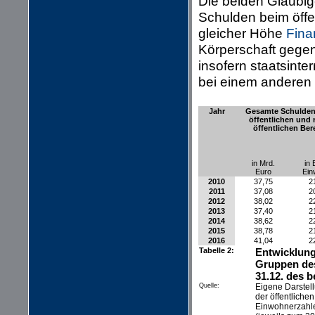
Die beiden Gläubig
Schulden beim öffe
gleicher Höhe
Fina
Körperschaft gegen
insofern staatsinte
bei einem anderen 
Jahr
Gesamte Schulden
öffentlichen und 
öffentlichen Ber
in Mrd.
in 
Euro
Ein
2010
37,75
2
2011
37,08
2
2012
38,02
2
2013
37,40
2
2014
38,62
2
2015
38,78
2
2016
41,04
2
Tabelle 2:
Entwicklung
Gruppen des
31.12. des b
Quelle:
Eigene Darstel
der öffentlich
Einwohnerzahle