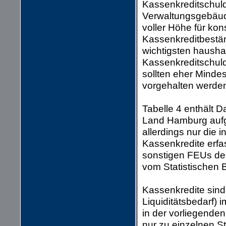
Kassenkreditschuld
Verwaltungsgebäud
voller Höhe für ko
Kassenkreditbestän
wichtigsten haushal
Kassenkreditschulde
sollten eher Mindes
vorgehalten werde
Tabelle 4 enthält 
Land Hamburg aufg
allerdings nur die
Kassenkredite erfa
sonstigen FEUs d
vom Statistischen 
Kassenkredite sind
Liquiditätsbedarf)
in der vorliegende
nur zu einzelnen Sti