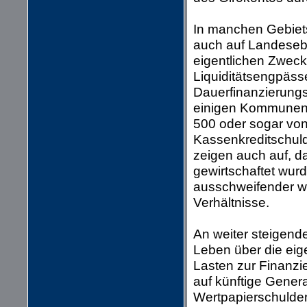
In manchen Gebiets
auch auf Landeseb
eigentlichen Zweck
Liquiditätsengpäss
Dauerfinanzierungse
einigen Kommunen,
500 oder sogar von
Kassenkreditschuld
zeigen auch auf, d
gewirtschaftet wur
ausschweifender w
Verhältnisse.
An weiter steigend
Leben über die eig
Lasten zur Finanzi
auf künftige Gener
Wertpapierschulden 