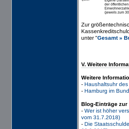
Eigene Darstel
der öffentlich
Einwohnerzahle
(jeweils zum 3
Zur größentechnis
Kassenkreditschul
unter "
Gesamt » B
V. Weitere Informa
Weitere Informat
-
Haushaltsuhr de
-
Hamburg im Bund
Blog-Einträge zu
-
Wer ist höher ve
vom 31.7.2018)
-
Die Staatsschulde