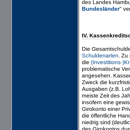
des Landes Hamburg
Bundesländer
" ve
IV. Kassenkredit
Die Gesamtschulden
Schuldenarten
. Zu
die
(Investitions-)K
problematische Ve
angesehen. Kassenk
Zweck die kurzfrist
Ausgaben (z.B. Loh
meiste Zeit des Jah
insofern eine gewi
Girokonto einer Pri
die öffentliche Han
niedrig sind (deutl
des Girokontos dur