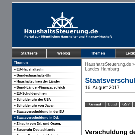
Startseite
Weblog
Themen
Lexi
Themen
HaushaltsSteuerung.de
Landes Hamburg
» EU-Haushaltsuhr
» Bundeshaushalts-Uhr
Staatsverschu
» Haushaltsuhren der Länder
16. August 2017
» Bund-Länder-Finanzausgleich
» EU-Schuldenuhren
» Schuldenuhr der USA
Gesamt
Bund
GSV
» Schuldenuhr von Japan
» Staatsverschuldung in der EU
» Staatsverschuldung in Dtl.
» Zinsuhr von Dtl. und Österr.
» Steueruhr Deutschlands
Verschuldung d