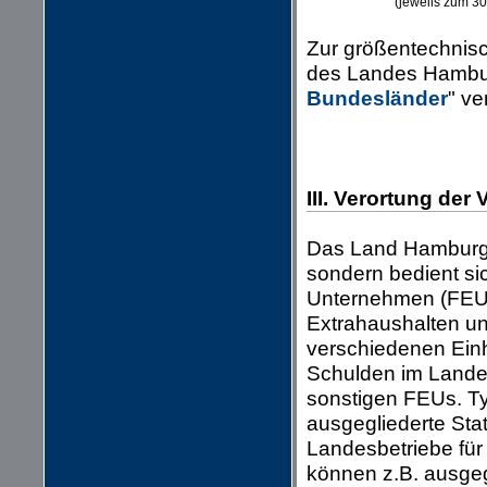
(jeweils zum 3
Zur größentechnis
des Landes Hamburg
Bundesländer
" ve
III. Verortung de
Das Land Hamburg 
sondern bedient si
Unternehmen (FEUs
Extrahaushalten un
verschiedenen Ein
Schulden im Landes
sonstigen FEUs. Ty
ausgegliederte Sta
Landesbetriebe für
können z.B. ausgeg