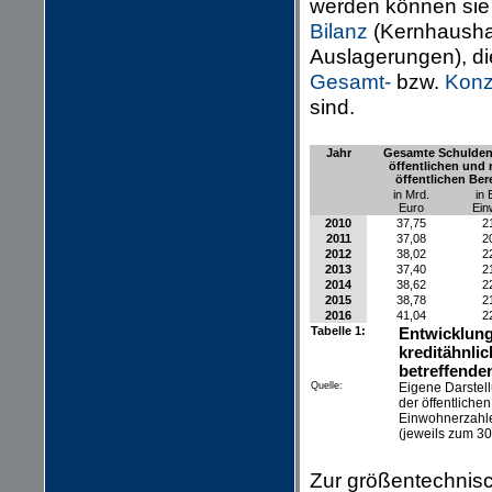
werden können sie
Bilanz
(Kernhaushal
Auslagerungen), di
Gesamt-
bzw.
Konz
sind.
Jahr
Gesamte Schulden
öffentlichen und 
öffentlichen Ber
in Mrd.
in 
Euro
Ein
2010
37,75
2
2011
37,08
2
2012
38,02
2
2013
37,40
2
2014
38,62
2
2015
38,78
2
2016
41,04
2
Tabelle 1:
Entwicklung
kreditähnli
betreffende
Quelle:
Eigene Darstel
der öffentlich
Einwohnerzahle
(jeweils zum 3
Zur größentechnis