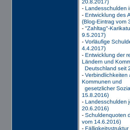
20.8.2017)
-
Landesschulden i
-
Entwicklung des 
(Blog-Eintrag vom 
-
"Zahltag"-Karikat
9.5.2017)
-
Vorläufige Schul
4.4.2017)
-
Entwicklung der r
Ländern und Komm
Deutschland seit 
-
Verbindlichkeiten
Kommunen und
gesetzlicher Sozia
15.8.2016)
-
Landesschulden je
20.6.2016)
-
Schuldenquoten de
vom 14.6.2016)
-
Fälligkeitsstruktu