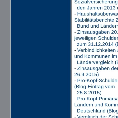
Sozialversicherung
den Jahren 2013 u
-
Haushaltsüberwach
Stabilitätsberichte
Bund und Ländern 
-
Zinsausgaben 20
jeweiligen Schulde
zum 31.12.2014 (B
-
Verbindlichkeite
und Kommunen im
Ländervergleich (
-
Zinsausgaben der
26.9.2015)
-
Pro-Kopf-Schulde
(Blog-Eintrag vom
25.8.2015)
-
Pro-Kopf-Primärs
Ländern und Komm
Deutschland (Blog
-
Vergleich der Sc