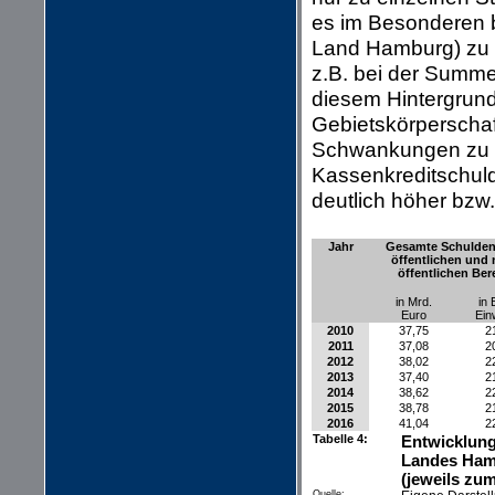
es im Besonderen b
Land Hamburg) zu b
z.B. bei der Summe
diesem Hintergrund
Gebietskörperschaft
Schwankungen zu in
Kassenkreditschuld
deutlich höher bzw.
Jahr
Gesamte Schulden
öffentlichen und 
öffentlichen Ber
in Mrd.
in 
Euro
Ein
2010
37,75
2
2011
37,08
2
2012
38,02
2
2013
37,40
2
2014
38,62
2
2015
38,78
2
2016
41,04
2
Tabelle 4:
Entwicklung
Landes Hamb
(jeweils zum
Quelle: