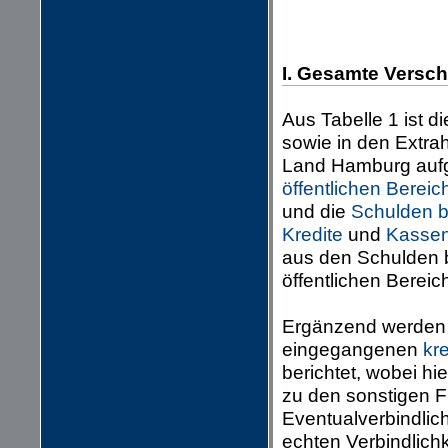
I. Gesamte Versc
Aus Tabelle 1 ist 
sowie in den Extra
Land Hamburg aufge
öffentlichen Bereic
und die
Schulden be
Kredite
und
Kassenk
aus den Schulden b
öffentlichen Berei
Ergänzend werden 
eingegangenen
kr
berichtet, wobei hi
zu den sonstigen F
Eventualverbindlich
echten Verbindlich